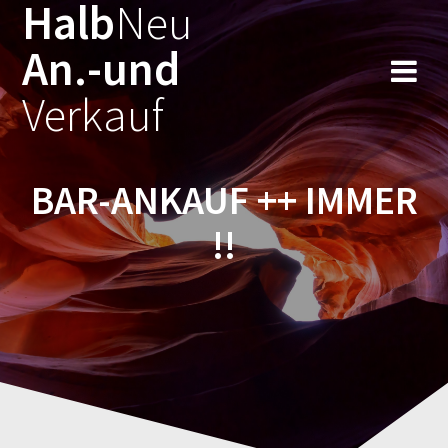
Halb
Neu
Zum
Inhalt
An.-und
springen
Verkauf
BAR-ANKAUF ++ IMMER
!!